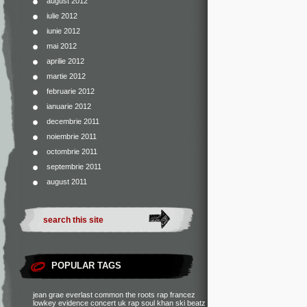
august 2012
iulie 2012
iunie 2012
mai 2012
aprilie 2012
martie 2012
februarie 2012
ianuarie 2012
decembrie 2011
noiembrie 2011
octombrie 2011
septembrie 2011
august 2011
POPULAR TAGS
jean grae
everlast
common
the roots
rap francez
lowkey
evidence
concert
uk rap
soul khan
ski beatz