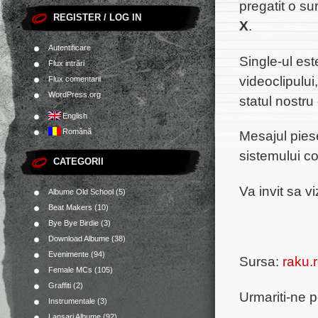
pregatit o su
REGISTER / LOG IN
X
.
Autentificare
Single-ul est
Flux intrări
videoclipului
Flux comentarii
WordPress.org
statul nostru
English
Română
Mesajul piese
sistemului co
CATEGORII
Va invit sa v
Albume Old School
(5)
Beat Makers
(10)
Bye Bye Birdie
(3)
Download Albume
(38)
Evenimente
(94)
Sursa:
raku.
Female MCs
(105)
Graffiti
(2)
Urmariti-ne 
Instrumentale
(3)
Lansari Albume
(92)