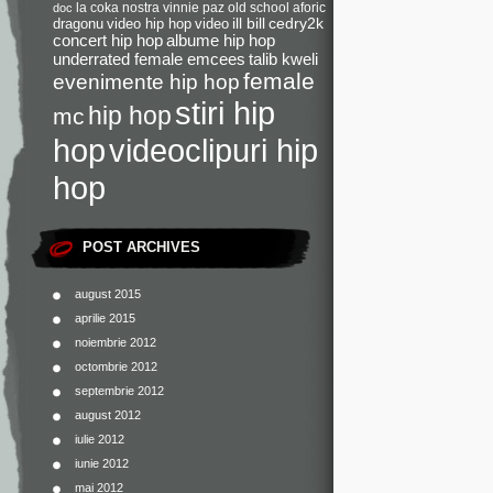
la coka nostra
vinnie paz
old school
aforic
doc
dragonu
video hip hop
video
ill bill
cedry2k
concert hip hop
albume hip hop
underrated female emcees
talib kweli
female
evenimente hip hop
stiri hip
hip hop
mc
videoclipuri hip
hop
hop
POST ARCHIVES
august 2015
aprilie 2015
noiembrie 2012
octombrie 2012
septembrie 2012
august 2012
iulie 2012
iunie 2012
mai 2012