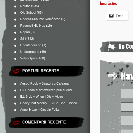
Împrăştie:
Noutati
(535)
Old School
(65)
Email
Recenzii Albume Româneşti
(5)
Recenzii Hip Hop
(19)
Repări
(9)
Stiri
(582)
Uncategorized
(1)
Underground
(49)
Videoclipuri
(468)
POSTURI RECENTE
Aesop Rock – Baiatul cu Cafeaua
DJ Undoo si detoxifierea prin sucuri
ILL BILL – When I Die – Video
Dedey feat Maerry – Şi Pe Tine – Video
Angel Haze – Gossip Folks
COMENTARII RECENTE