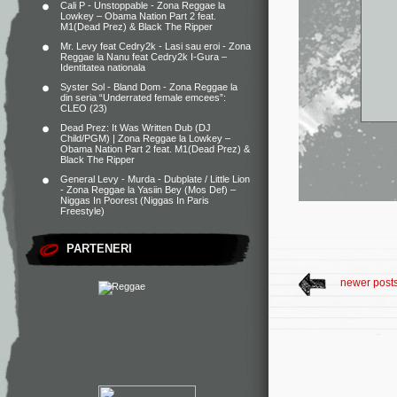
Cali P - Unstoppable - Zona Reggae
la
Lowkey – Obama Nation Part 2 feat.
M1(Dead Prez) & Black The Ripper
Mr. Levy feat Cedry2k - Lasi sau eroi - Zona
Reggae
la
Nanu feat Cedry2k I-Gura –
Identitatea nationala
Syster Sol - Bland Dom - Zona Reggae
la
din seria “Underrated female emcees”:
CLEO (23)
Dead Prez: It Was Written Dub (DJ
Child/PGM) | Zona Reggae
la
Lowkey –
Obama Nation Part 2 feat. M1(Dead Prez) &
Black The Ripper
General Levy - Murda - Dubplate / Little Lion
- Zona Reggae
la
Yasiin Bey (Mos Def) –
Niggas In Poorest (Niggas In Paris
Freestyle)
PARTENERI
newer post