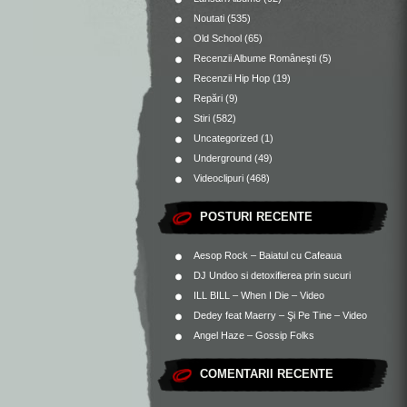
Noutati
(535)
Old School
(65)
Recenzii Albume Româneşti
(5)
Recenzii Hip Hop
(19)
Repări
(9)
Stiri
(582)
Uncategorized
(1)
Underground
(49)
Videoclipuri
(468)
POSTURI RECENTE
Aesop Rock – Baiatul cu Cafeaua
DJ Undoo si detoxifierea prin sucuri
ILL BILL – When I Die – Video
Dedey feat Maerry – Şi Pe Tine – Video
Angel Haze – Gossip Folks
COMENTARII RECENTE