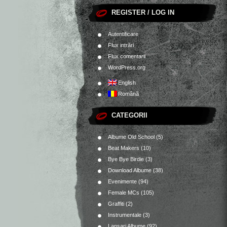
REGISTER / LOG IN
Autentificare
Flux intrări
Flux comentarii
WordPress.org
English
Română
CATEGORII
Albume Old School
(5)
Beat Makers
(10)
Bye Bye Birdie
(3)
Download Albume
(38)
Evenimente
(94)
Female MCs
(105)
Graffiti
(2)
Instrumentale
(3)
Lansari Albume
(92)