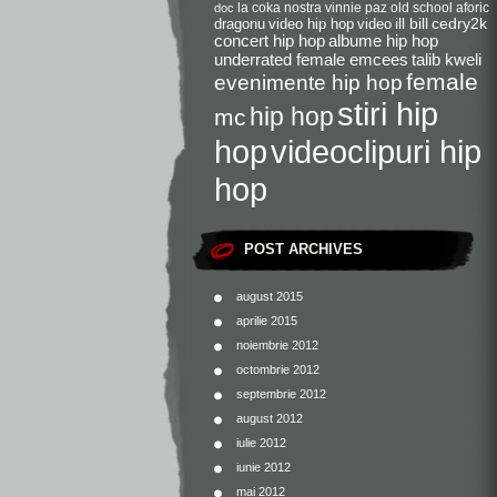
la coka nostra
vinnie paz
old school
aforic
doc
dragonu
video hip hop
video
ill bill
cedry2k
concert hip hop
albume hip hop
underrated female emcees
talib kweli
female
evenimente hip hop
stiri hip
hip hop
mc
videoclipuri hip
hop
hop
POST ARCHIVES
august 2015
aprilie 2015
noiembrie 2012
octombrie 2012
septembrie 2012
august 2012
iulie 2012
iunie 2012
mai 2012