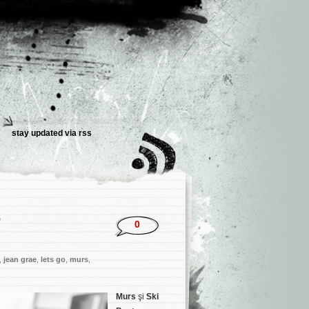
stay updated via
rss
”
0
,
jean grae
,
lets go
,
murs
,
Murs
şi
Ski