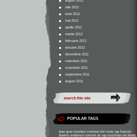
august 2012
iulie 2012
iunie 2012
mai 2012
aprilie 2012
martie 2012
februarie 2012
ianuarie 2012
decembrie 2011
noiembrie 2011
octombrie 2011
septembrie 2011
august 2011
POPULAR TAGS
jean grae
everlast
common
the roots
rap francez
lowkey
evidence
concert
uk rap
soul khan
ski beatz