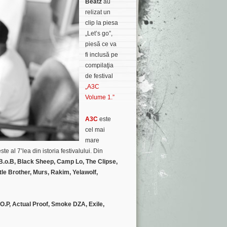
Beatz
au
relizat un
clip la piesa
„Let’s go”,
piesă ce va
fi inclusă pe
compilaţia
de festival
„A3C
Volume 1.”
A3C
este
cel mai
mare
te al 7’lea din istoria festivalului. Din
B.o.B, Black Sheep, Camp Lo, The Clipse,
tle Brother, Murs, Rakim, Yelawolf,
O.P, Actual Proof, Smoke DZA, Exile,