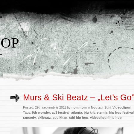
HOP
w…
Murs & Ski Beatz – „Let’s Go
Posted: 29th septembrie 2011 by
nom nom
in
Noutati
,
Stiri
,
Videoclipuri
Tags:
9th wonder
,
ac3 festival
,
atlanta
,
big krit
,
eternia
,
hip hop festival
rapsody
,
skibeatz
,
soulkhan
,
stiri hip hop
,
videoclipuri hip hop