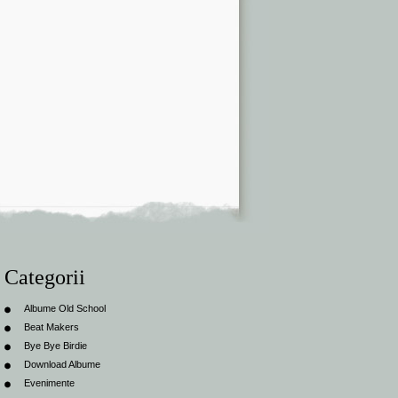
Categorii
Albume Old School
Beat Makers
Bye Bye Birdie
Download Albume
Evenimente