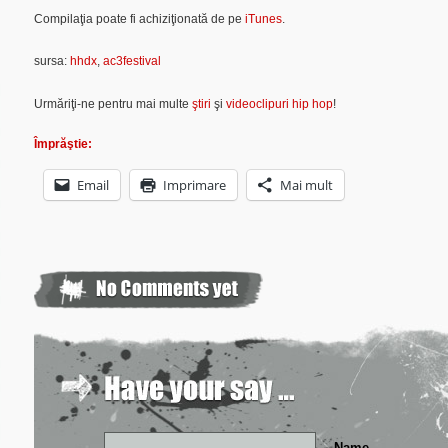
Compilaţia poate fi achiziţionată de pe
iTunes
.
sursa:
hhdx
,
ac3festival
Urmăriţi-ne pentru mai multe
ştiri
şi
videoclipuri hip hop
!
Împrăştie:
Email
Imprimare
Mai mult
Name