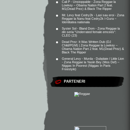
Cali P - Unstoppable - Zona Reggae
la
Lowkey – Obama Nation Part 2 feat.
M1(Dead Prez) & Black The Ripper
Mr. Levy feat Cedry2k - Lasi sau eroi - Zona
Reggae
la
Nanu feat Cedry2k I-Gura –
Identitatea nationala
Syster Sol - Bland Dom - Zona Reggae
la
din seria “Underrated female emcees”:
CLEO (23)
Dead Prez: It Was Written Dub (DJ
Child/PGM) | Zona Reggae
la
Lowkey –
Obama Nation Part 2 feat. M1(Dead Prez) &
Black The Ripper
General Levy - Murda - Dubplate / Little Lion
- Zona Reggae
la
Yasiin Bey (Mos Def) –
Niggas In Poorest (Niggas In Paris
Freestyle)
PARTENERI