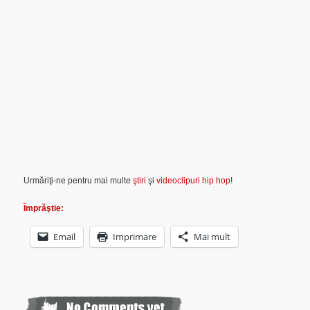
Urmăriţi-ne pentru mai multe
ştiri
şi
videoclipuri hip hop
!
Împrăştie:
Email
Imprimare
Mai mult