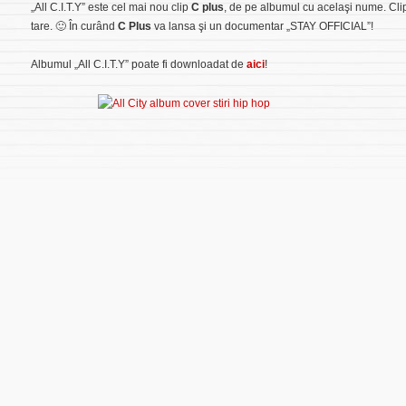
„All C.I.T.Y”
este cel mai nou clip
C plus
, de pe albumul cu acelaşi nume. Clip
tare. 🙂 În curând
C Plus
va lansa şi un documentar
„STAY OFFICIAL”
!
Albumul
„All C.I.T.Y
” poate fi downloadat de
aici
!