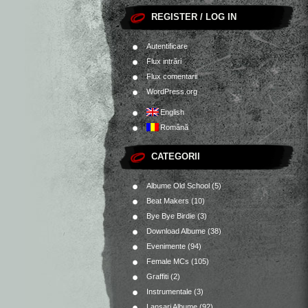
REGISTER / LOG IN
Autentificare
Flux intrări
Flux comentarii
WordPress.org
English
Română
CATEGORII
Albume Old School
(5)
Beat Makers
(10)
Bye Bye Birdie
(3)
Download Albume
(38)
Evenimente
(94)
Female MCs
(105)
Graffiti
(2)
Instrumentale
(3)
Lansari Albume
(92)