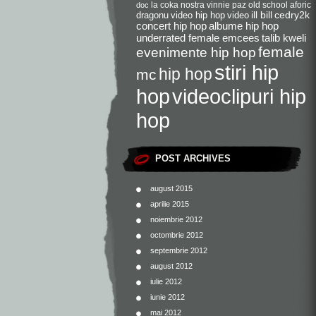
la coka nostra
vinnie paz
old school
aforic
doc
dragonu
video hip hop
video
ill bill
cedry2k
concert hip hop
albume hip hop
underrated female emcees
talib kweli
female
evenimente hip hop
stiri hip
hip hop
mc
videoclipuri hip
hop
hop
POST ARCHIVES
august 2015
aprilie 2015
noiembrie 2012
octombrie 2012
septembrie 2012
august 2012
iulie 2012
iunie 2012
mai 2012