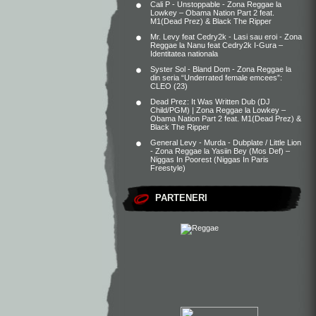
Cali P - Unstoppable - Zona Reggae
la
Lowkey – Obama Nation Part 2 feat.
M1(Dead Prez) & Black The Ripper
Mr. Levy feat Cedry2k - Lasi sau eroi - Zona
Reggae
la
Nanu feat Cedry2k I-Gura –
Identitatea nationala
Syster Sol - Bland Dom - Zona Reggae
la
din seria “Underrated female emcees”:
CLEO (23)
Dead Prez: It Was Written Dub (DJ
Child/PGM) | Zona Reggae
la
Lowkey –
Obama Nation Part 2 feat. M1(Dead Prez) &
Black The Ripper
General Levy - Murda - Dubplate / Little Lion
- Zona Reggae
la
Yasiin Bey (Mos Def) –
Niggas In Poorest (Niggas In Paris
Freestyle)
PARTENERI