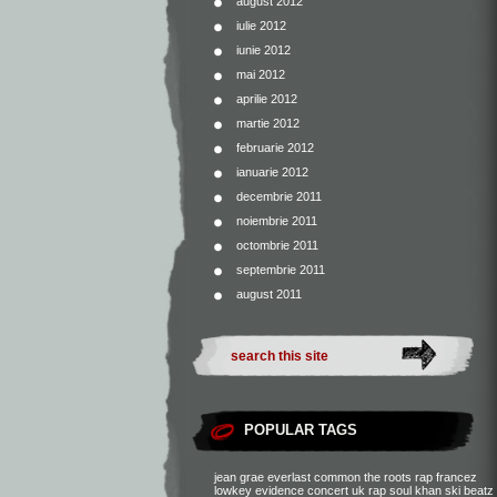
august 2012
iulie 2012
iunie 2012
mai 2012
aprilie 2012
martie 2012
februarie 2012
ianuarie 2012
decembrie 2011
noiembrie 2011
octombrie 2011
septembrie 2011
august 2011
POPULAR TAGS
jean grae
everlast
common
the roots
rap francez
lowkey
evidence
concert
uk rap
soul khan
ski beatz