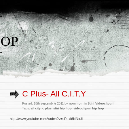
HOP
w…
C Plus- All C.I.T.Y
Posted: 18th septembrie 2011 by
nom nom
in
Stiri
,
Videoclipuri
Tags:
all city
,
c plus
,
stiri hip hop
,
videoclipuri hip hop
http://www.youtube.com/watch?v=sPuxl6NNxJI