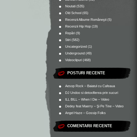
Noutati
(535)
Old School
(65)
Recenzii Albume Româneşti
(5)
Recenzii Hip Hop
(19)
Repări
(9)
Stiri
(582)
Uncategorized
(1)
Underground
(49)
Videoclipuri
(468)
POSTURI RECENTE
Aesop Rock – Baiatul cu Cafeaua
DJ Undoo si detoxifierea prin sucuri
ILL BILL – When I Die – Video
Dedey feat Maerry – Şi Pe Tine – Video
Angel Haze – Gossip Folks
COMENTARII RECENTE