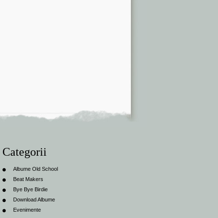
Categorii
Albume Old School
Beat Makers
Bye Bye Birdie
Download Albume
Evenimente