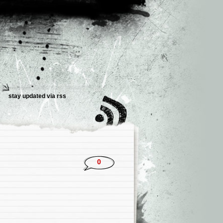
stay updated via
rss
0