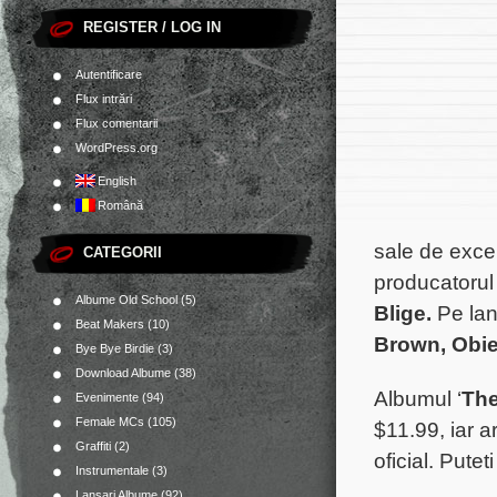
REGISTER / LOG IN
Autentificare
Flux intrări
Flux comentarii
WordPress.org
English
Română
sale de excep
CATEGORII
producatorul
Albume Old School
(5)
Blige.
Pe lan
Beat Makers
(10)
Brown, Obie
Bye Bye Birdie
(3)
Download Albume
(38)
Albumul ‘
The
Evenimente
(94)
Female MCs
(105)
$11.99, iar ar
Graffiti
(2)
oficial. Put
Instrumentale
(3)
Lansari Albume
(92)