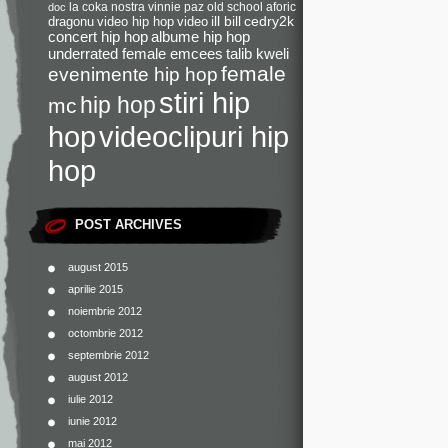
la coka nostra
vinnie paz
old school
aforic
doc
dragonu
video hip hop
video
ill bill
cedry2k
concert hip hop
albume hip hop
underrated female emcees
talib kweli
female
evenimente hip hop
stiri hip
hip hop
mc
videoclipuri hip
hop
hop
POST ARCHIVES
august 2015
aprilie 2015
noiembrie 2012
octombrie 2012
septembrie 2012
august 2012
iulie 2012
iunie 2012
mai 2012