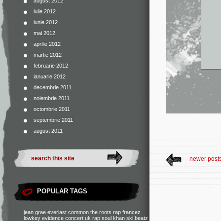
august 2012
iulie 2012
iunie 2012
mai 2012
aprilie 2012
martie 2012
februarie 2012
ianuarie 2012
decembrie 2011
noiembrie 2011
octombrie 2011
septembrie 2011
august 2011
newer post
POPULAR TAGS
jean grae
everlast
common
the roots
rap francez
lowkey
evidence
concert
uk rap
soul khan
ski beatz