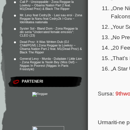
Cali P - Unstoppable - Zona Reggae
la
Lowkey – Obama Nation Part 2 feat.
„One Ni
M1(Dead Prez) & Black The Ripper
Falcon
Mr. Levy feat Cedry2k - Lasi sau eroi - Zona
Reggae
la
Nanu feat Cedry2k I-Gura –
Identitatea nationala
„Your S
Syster Sol - Bland Dom - Zona Reggae
la
din seria “Underrated female emcees”:
CLEO (23)
„No Pre
Dead Prez: It Was Written Dub (DJ
Child/PGM) | Zona Reggae
la
Lowkey –
„20 Feet
Obama Nation Part 2 feat. M1(Dead Prez) &
Black The Ripper
„That’s
General Levy - Murda - Dubplate / Little Lion
- Zona Reggae
la
Yasiin Bey (Mos Def) –
Niggas In Poorest (Niggas In Paris
„A Star
Freestyle)
PARTENERI
Sursa:
9thw
Urmariti-ne 