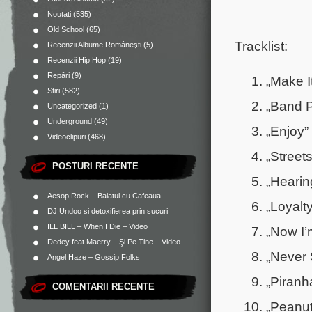
Noutati
(535)
Old School
(65)
Tracklist:
Recenzii Albume Româneşti
(5)
Recenzii Hip Hop
(19)
Repări
(9)
„Make I
Stiri
(582)
„Band P
Uncategorized
(1)
Underground
(49)
„Enjoy”
Videoclipuri
(468)
„Street
POSTURI RECENTE
„Hearin
Aesop Rock – Baiatul cu Cafeaua
„Loyalt
DJ Undoo si detoxifierea prin sucuri
ILL BILL – When I Die – Video
„Now I’
Dedey feat Maerry – Şi Pe Tine – Video
„Never 
Angel Haze – Gossip Folks
„Piranh
COMENTARII RECENTE
„Peanut