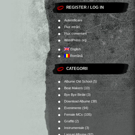
REGISTER / LOG IN
Autentificare
Flux intrări
Flux comentarii
WordPress.org
English
Română
CATEGORII
Albume Old School
(5)
Beat Makers
(10)
Bye Bye Birdie
(3)
Download Albume
(38)
Evenimente
(94)
Female MCs
(105)
Graffiti
(2)
Instrumentale
(3)
Lansari Albume
(92)