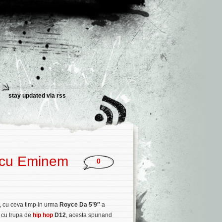
stay updated via
rss
a cu Eminem
0
e, cu ceva timp in urma
Royce Da 5’9″
a
i cu trupa de
hip hop
D12
, acesta spunand