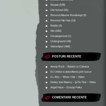
Noutati
(535)
Old School
(65)
Recenzii Albume Româneşti
(5)
Recenzii Hip Hop
(19)
Repări
(9)
Stiri
(582)
Uncategorized
(1)
Underground
(49)
Videoclipuri
(468)
POSTURI RECENTE
Aesop Rock – Baiatul cu Cafeaua
DJ Undoo si detoxifierea prin sucuri
ILL BILL – When I Die – Video
Dedey feat Maerry – Şi Pe Tine – Video
Angel Haze – Gossip Folks
COMENTARII RECENTE