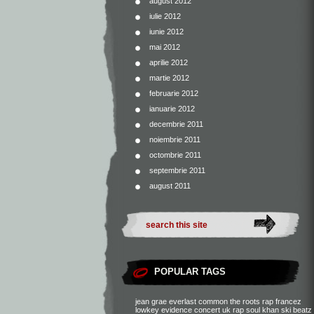
august 2012
iulie 2012
iunie 2012
mai 2012
aprilie 2012
martie 2012
februarie 2012
ianuarie 2012
decembrie 2011
noiembrie 2011
octombrie 2011
septembrie 2011
august 2011
POPULAR TAGS
jean grae
everlast
common
the roots
rap francez
lowkey
evidence
concert
uk rap
soul khan
ski beatz