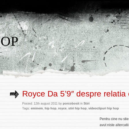
HOP
w…
Royce Da 5’9″ despre relati
Posted: 12th august 2011 by
porcobosit
in
Stiri
Tags:
eminem
,
hip hop
,
royce
,
stiri hip hop
,
videoclipuri hip hop
Pentru cine nu sti
avut niste altercati