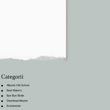
Categorii
Albume Old School
Beat Makers
Bye Bye Birdie
Download Albume
Evenimente