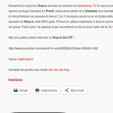
Revenind in prezent,
Royce
acorda un interviu la
Karmaloop TV
in care pove
spune ca dupa moartea lui
Proof
, impacarea dintre el si
Eminem
era inevita
in trecut trebuie sa ramana in trecut. Cei 2 lucreaza acum la un al doilea album
spusele lui
Royce
, este 80% gata. Primul lor album impreuna a fost un succ
iar piesa ‘
Fast Lane
‘ va aparea si pe soundtrack-ul de la jocul celor de la
2k
Mai jos puteti urmari interviul cu
Royce Da 5’9″:
http://www.youtube.com/watch?v=xuyWMQI6cOU&w=560&h=349
Sursa:
HipHopDX
Urmariti-ne pentru mai multe
stiri din hip hop
.
Împrăştie:
Email
Imprimare
Mai mult