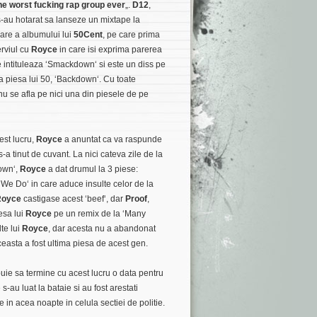
he worst fucking rap group ever
„.
D12
,
s-au hotarat sa lanseze un mixtape la
are a albumului lui
50Cent
, pe care prima
erviul cu
Royce
in care isi exprima parerea
 intituleaza ‘
Smackdown
‘ si este un diss pe
 piesa lui 50, ‘
Backdown
‘. Cu toate
u se afla pe nici una din piesele de pe
est lucru,
Royce
a anuntat ca va raspunde
s-a tinut de cuvant. La nici cateva zile de la
own
‘,
Royce
a dat drumul la 3 piese:
 We Do
‘ in care aduce insulte celor de la
Royce
castigase acest ‘
beef
‘, dar
Proof
,
esa lui
Royce
pe un remix de la ‘
Many
te lui
Royce
, dar acesta nu a abandonat
Aceasta a fost ultima piesa de acest gen.
buie sa termine cu acest lucru o data pentru
s-au luat la bataie si au fost arestati
in acea noapte in celula sectiei de politie.