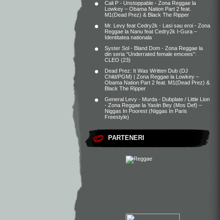
Cali P - Unstoppable - Zona Reggae
la
Lowkey – Obama Nation Part 2 feat.
M1(Dead Prez) & Black The Ripper
Mr. Levy feat Cedry2k - Lasi sau eroi - Zona
Reggae
la
Nanu feat Cedry2k I-Gura –
Identitatea nationala
Syster Sol - Bland Dom - Zona Reggae
la
din seria “Underrated female emcees”:
CLEO (23)
Dead Prez: It Was Written Dub (DJ
Child/PGM) | Zona Reggae
la
Lowkey –
Obama Nation Part 2 feat. M1(Dead Prez) &
Black The Ripper
General Levy - Murda - Dubplate / Little Lion
- Zona Reggae
la
Yasiin Bey (Mos Def) –
Niggas In Poorest (Niggas In Paris
Freestyle)
PARTENERI