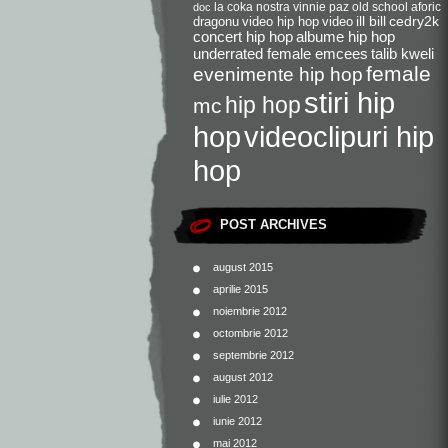
la coka nostra
vinnie paz
old school
aforic
doc
dragonu
video hip hop
video
ill bill
cedry2k
concert hip hop
albume hip hop
underrated female emcees
talib kweli
female
evenimente hip hop
stiri hip
hip hop
mc
videoclipuri hip
hop
hop
POST ARCHIVES
august 2015
aprilie 2015
noiembrie 2012
octombrie 2012
septembrie 2012
august 2012
iulie 2012
iunie 2012
mai 2012