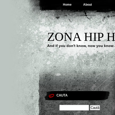
Home
About
ZONA HIP 
And if you don't know, now you kno
CAUTA