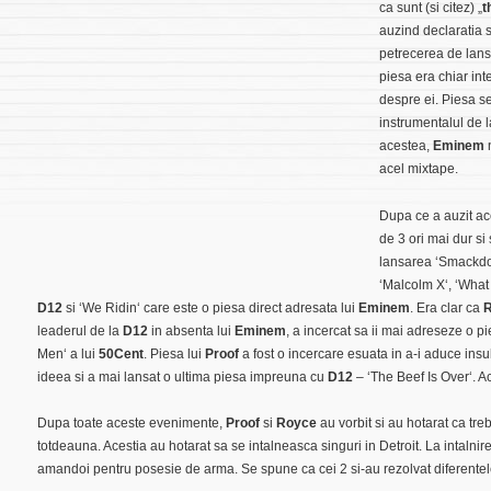
ca sunt (si citez) „
t
auzind declaratia 
petrecerea de lans
piesa era chiar int
despre ei. Piesa se
instrumentalul de la
acestea,
Eminem
n
acel mixtape.
Dupa ce a auzit ac
de 3 ori mai dur si 
lansarea ‘
Smackd
‘
Malcolm X
‘, ‘
What
D12
si ‘
We Ridin
‘ care este o piesa direct adresata lui
Eminem
. Era clar ca
leaderul de la
D12
in absenta lui
Eminem
, a incercat sa ii mai adreseze o pi
Men
‘ a lui
50Cent
. Piesa lui
Proof
a fost o incercare esuata in a-i aduce insul
ideea si a mai lansat o ultima piesa impreuna cu
D12
– ‘
The Beef Is Over
‘. 
Dupa toate aceste evenimente,
Proof
si
Royce
au vorbit si au hotarat ca tre
totdeauna. Acestia au hotarat sa se intalneasca singuri in Detroit. La intalnire 
amandoi pentru posesie de arma. Se spune ca cei 2 si-au rezolvat diferentele 