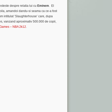
steste despre relatia lui cu
Eminem
. El
bila, amandoi dandu-si seama ca ce-a fost
 intitulat ‘
Slaughterhouse
‘ care, dupa
es, vanzand aproximativ 500.000 de copii,
 Games – NBA 2k12
.