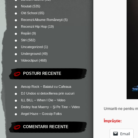
Noutati
(535)
Old School
(65)
Recenzii Albume Româneşti
(5)
Recenzii Hip Hop
(19)
Repări
(9)
Stiri
(582)
Uncategorized
(1)
Underground
(49)
Videoclipuri
(468)
POSTURI RECENTE
Aesop Rock – Baiatul cu Cafeaua
DJ Undoo si detoxifierea prin sucuri
ILL BILL – When I Die – Video
Dedey feat Maerry – Şi Pe Tine – Video
Urmariti-ne pentru 
Angel Haze – Gossip Folks
Împrăştie:
COMENTARII RECENTE
Email