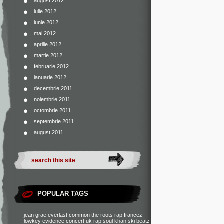
august 2012
iulie 2012
iunie 2012
mai 2012
aprilie 2012
martie 2012
februarie 2012
ianuarie 2012
decembrie 2011
noiembrie 2011
octombrie 2011
septembrie 2011
august 2011
POPULAR TAGS
jean grae
everlast
common
the roots
rap francez
lowkey
evidence
concert
uk rap
soul khan
ski beatz