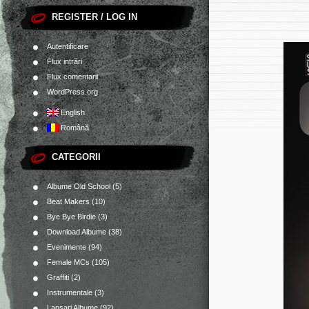
REGISTER / LOG IN
Autentificare
Flux intrări
Flux comentarii
WordPress.org
English
Română
CATEGORII
Albume Old School
(5)
Beat Makers
(10)
Bye Bye Birdie
(3)
Download Albume
(38)
Evenimente
(94)
Female MCs
(105)
Graffiti
(2)
Instrumentale
(3)
Lansari Albume
(92)