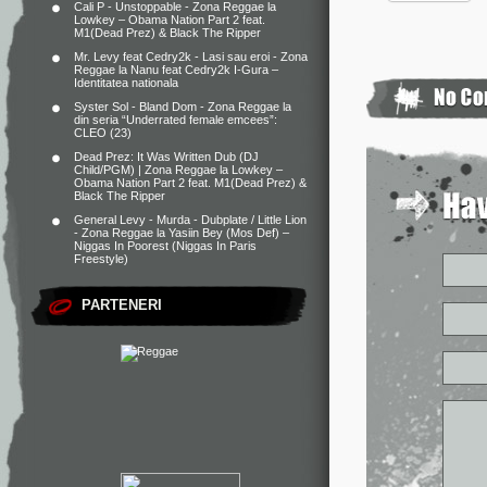
Cali P - Unstoppable - Zona Reggae
la
Lowkey – Obama Nation Part 2 feat.
M1(Dead Prez) & Black The Ripper
Mr. Levy feat Cedry2k - Lasi sau eroi - Zona
Reggae
la
Nanu feat Cedry2k I-Gura –
Identitatea nationala
Syster Sol - Bland Dom - Zona Reggae
la
din seria “Underrated female emcees”:
CLEO (23)
Dead Prez: It Was Written Dub (DJ
Child/PGM) | Zona Reggae
la
Lowkey –
Obama Nation Part 2 feat. M1(Dead Prez) &
Black The Ripper
General Levy - Murda - Dubplate / Little Lion
- Zona Reggae
la
Yasiin Bey (Mos Def) –
Niggas In Poorest (Niggas In Paris
Freestyle)
PARTENERI