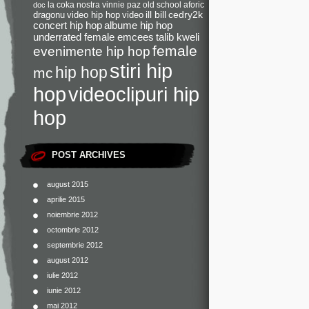
la coka nostra
vinnie paz
old school
aforic
doc
dragonu
video hip hop
video
ill bill
cedry2k
concert hip hop
albume hip hop
underrated female emcees
talib kweli
female
evenimente hip hop
stiri hip
hip hop
mc
videoclipuri hip
hop
hop
POST ARCHIVES
august 2015
aprilie 2015
noiembrie 2012
octombrie 2012
septembrie 2012
august 2012
iulie 2012
iunie 2012
mai 2012