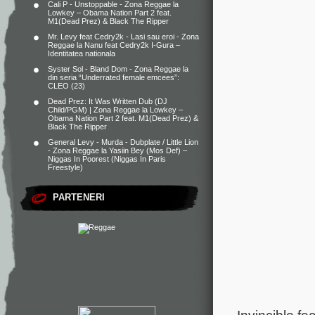
Cali P - Unstoppable - Zona Reggae
la
Lowkey – Obama Nation Part 2 feat.
M1(Dead Prez) & Black The Ripper
Mr. Levy feat Cedry2k - Lasi sau eroi - Zona
Reggae
la
Nanu feat Cedry2k I-Gura –
Identitatea nationala
Syster Sol - Bland Dom - Zona Reggae
la
din seria “Underrated female emcees”:
CLEO (23)
Dead Prez: It Was Written Dub (DJ
Child/PGM) | Zona Reggae
la
Lowkey –
Obama Nation Part 2 feat. M1(Dead Prez) &
Black The Ripper
General Levy - Murda - Dubplate / Little Lion
- Zona Reggae
la
Yasiin Bey (Mos Def) –
Niggas In Poorest (Niggas In Paris
Freestyle)
PARTENERI