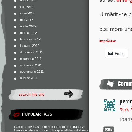
august 2012
iulie 2012
Urmăriţi-ne 
iunie 2012
mai 2012
aprilie 2012
p.s. more u
martie 2012
februarie 2012
Împrăştie:
ianuarie 2012
decembrie 2011
Email
noiembrie 2011
octombrie 2011
septembrie 2011
august 2011
juve
%A,
POPULAR TAGS
foart
jean grae
everlast
common
the roots
rap francez
lowkey
evidence
concert
uk rap
soul khan
ski beatz