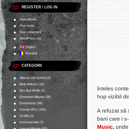
REGISTER / LOG IN
Autentificare
Flux intrări
Flux comentarii
WordPress.org
English
Română
CATEGORII
Albume Old School
(5)
Beat Makers
(10)
înteles conte
Bye Bye Birdie
(3)
hop vizibil di
Download Albume
(38)
Evenimente
(94)
A refuzat să
Female MCs
(105)
Graffiti
(2)
bani care i s-
Instrumentale
(3)
Music
,
unde,
Lansari Albume
(92)