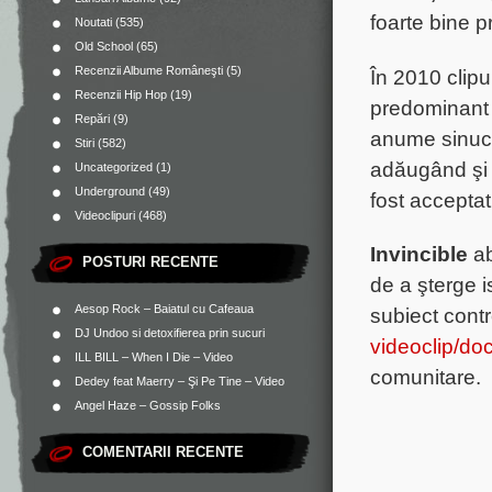
foarte bine pr
Noutati
(535)
Old School
(65)
Recenzii Albume Româneşti
(5)
În 2010 clipu
Recenzii Hip Hop
(19)
predominant 
Repări
(9)
anume
sinuc
Stiri
(582)
adăugând şi o
Uncategorized
(1)
Underground
(49)
fost accepta
Videoclipuri
(468)
Invincible
a
POSTURI RECENTE
de a şterge i
Aesop Rock – Baiatul cu Cafeaua
subiect contr
DJ Undoo si detoxifierea prin sucuri
videoclip/do
ILL BILL – When I Die – Video
comunitare.
Dedey feat Maerry – Şi Pe Tine – Video
Angel Haze – Gossip Folks
COMENTARII RECENTE