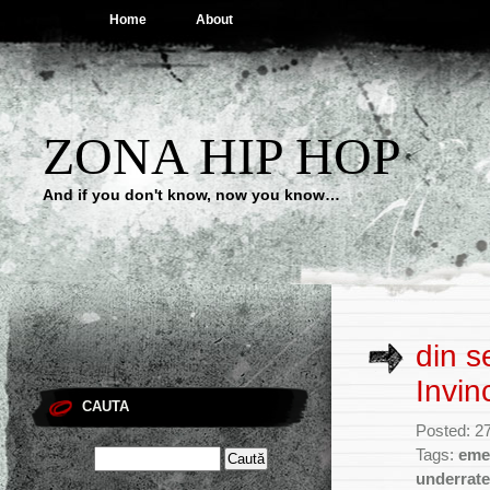
Home
About
ZONA HIP HOP
And if you don't know, now you know…
din s
Invin
CAUTA
Posted: 2
Tags:
eme
underrat