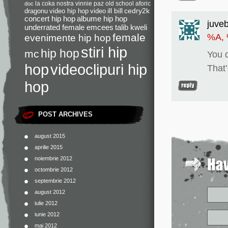
la coka nostra
vinnie paz
old school
aforic
doc
dragonu
video hip hop
video
ill bill
cedry2k
concert hip hop
albume hip hop
juve
underrated female emcees
talib kweli
female
%A,
evenimente hip hop
stiri hip
hip hop
mc
You 
videoclipuri hip
hop
That’
hop
POST ARCHIVES
august 2015
aprilie 2015
noiembrie 2012
octombrie 2012
septembrie 2012
august 2012
iulie 2012
iunie 2012
mai 2012