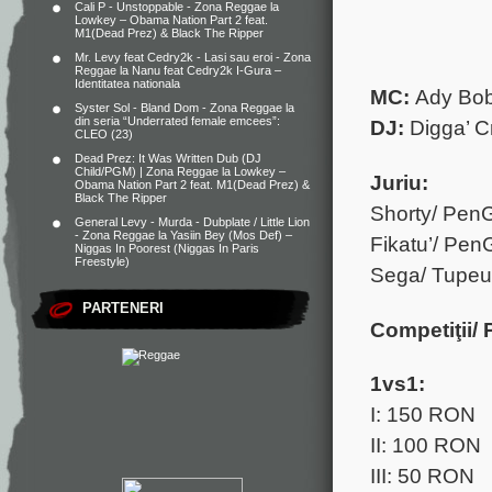
Cali P - Unstoppable - Zona Reggae
la
Lowkey – Obama Nation Part 2 feat.
M1(Dead Prez) & Black The Ripper
Mr. Levy feat Cedry2k - Lasi sau eroi - Zona
Reggae
la
Nanu feat Cedry2k I-Gura –
Identitatea nationala
MC:
Ady Bob
Syster Sol - Bland Dom - Zona Reggae
la
din seria “Underrated female emcees”:
DJ:
Digga’ C
CLEO (23)
Dead Prez: It Was Written Dub (DJ
Child/PGM) | Zona Reggae
la
Lowkey –
Juriu:
Obama Nation Part 2 feat. M1(Dead Prez) &
Black The Ripper
Shorty/ Pen
General Levy - Murda - Dubplate / Little Lion
- Zona Reggae
la
Yasiin Bey (Mos Def) –
Fikatu’/ Pen
Niggas In Poorest (Niggas In Paris
Freestyle)
Sega/ Tupeu
PARTENERI
Competiţii/ 
1vs1:
I: 150 RON
II: 100 RON
III: 50 RON