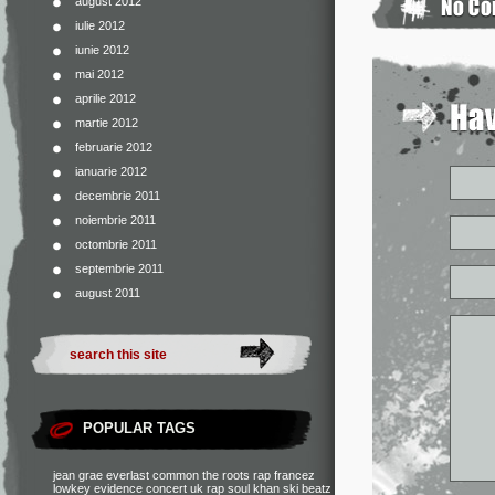
august 2012
iulie 2012
iunie 2012
mai 2012
aprilie 2012
martie 2012
februarie 2012
ianuarie 2012
decembrie 2011
noiembrie 2011
octombrie 2011
septembrie 2011
august 2011
POPULAR TAGS
jean grae
everlast
common
the roots
rap francez
lowkey
evidence
concert
uk rap
soul khan
ski beatz