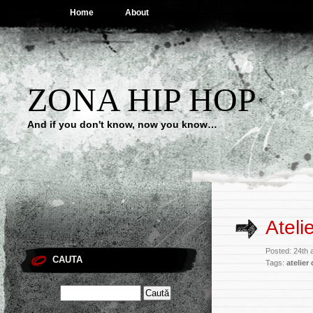
Home
About
ZONA HIP HOP
And if you don't know, now you know…
Ateli
Posted: 24th 
CAUTA
Tags:
atelier