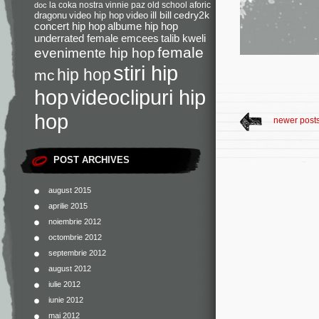
la coka nostra
vinnie paz
old school
aforic
doc
dragonu
video hip hop
video
ill bill
cedry2k
concert hip hop
albume hip hop
underrated female emcees
talib kweli
female
evenimente hip hop
stiri hip
hip hop
mc
videoclipuri hip
hop
hop
newer post
POST ARCHIVES
august 2015
aprilie 2015
noiembrie 2012
octombrie 2012
septembrie 2012
august 2012
iulie 2012
iunie 2012
mai 2012