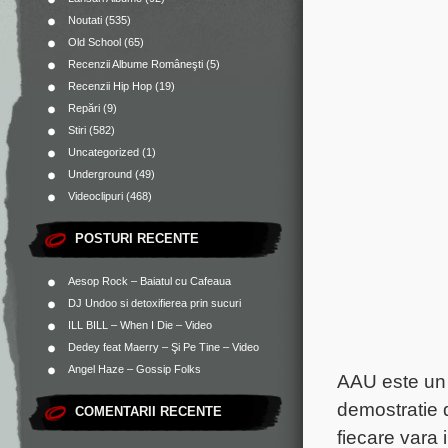
Noutati
(535)
Old School
(65)
Recenzii Albume Româneşti
(5)
Recenzii Hip Hop
(19)
Repări
(9)
Stiri
(582)
Uncategorized
(1)
Underground
(49)
Videoclipuri
(468)
POSTURI RECENTE
Aesop Rock – Baiatul cu Cafeaua
DJ Undoo si detoxifierea prin sucuri
ILL BILL – When I Die – Video
Dedey feat Maerry – Şi Pe Tine – Video
Angel Haze – Gossip Folks
AAU este un
demostratie
COMENTARII RECENTE
fiecare vara 