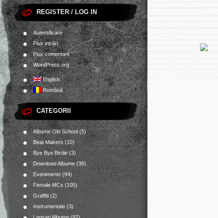
REGISTER / LOG IN
Autentificare
Flux intrări
Flux comentarii
WordPress.org
English
Română
CATEGORII
Albume Old School
(5)
Beat Makers
(10)
Bye Bye Birdie
(3)
Download Albume
(38)
Evenimente
(94)
Female MCs
(105)
Graffiti
(2)
Instrumentale
(3)
Lansari Albume
(92)